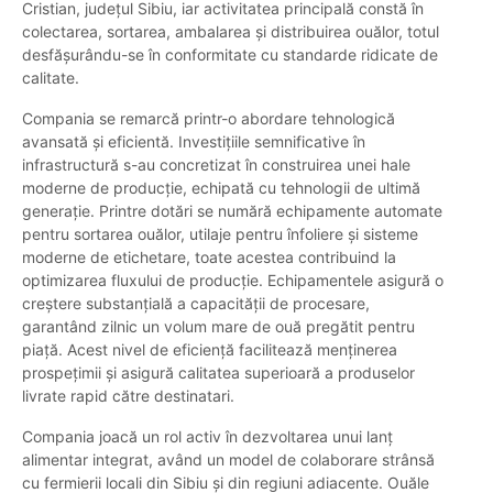
Cristian, județul Sibiu, iar activitatea principală constă în
colectarea, sortarea, ambalarea și distribuirea ouălor, totul
desfășurându-se în conformitate cu standarde ridicate de
calitate.
Compania se remarcă printr-o abordare tehnologică
avansată și eficientă. Investițiile semnificative în
infrastructură s-au concretizat în construirea unei hale
moderne de producție, echipată cu tehnologii de ultimă
generație. Printre dotări se numără echipamente automate
pentru sortarea ouălor, utilaje pentru înfoliere și sisteme
moderne de etichetare, toate acestea contribuind la
optimizarea fluxului de producție. Echipamentele asigură o
creștere substanțială a capacității de procesare,
garantând zilnic un volum mare de ouă pregătit pentru
piață. Acest nivel de eficiență facilitează menținerea
prospețimii și asigură calitatea superioară a produselor
livrate rapid către destinatari.
Compania joacă un rol activ în dezvoltarea unui lanț
alimentar integrat, având un model de colaborare strânsă
cu fermierii locali din Sibiu și din regiuni adiacente. Ouăle