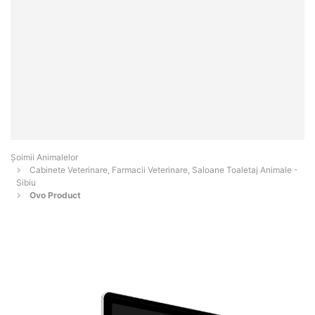
Şoimii Animalelor
Cabinete Veterinare, Farmacii Veterinare, Saloane Toaletaj Animale -
Sibiu
Ovo Product