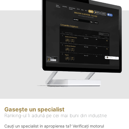
Gasește un specialist
Ranking-ul îi adună pe cei mai buni din industrie
Cauți un specialist in apropierea ta? Verificați motorul