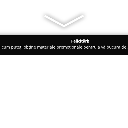
Felicitări!
ți cum puteți obține materiale promoționale pentru a vă bucura d
Veterinare, Saloane Toaletaj Animale - Lipia
Club Ecvestru Luc
nce
Despre companie:
Situat în localitatea Gruiu, p
Lucky Horse
aduce o nouă persp
se spre accesibilitate și incluz
accesibilă publicului larg, înlă
Arată mai multe >>