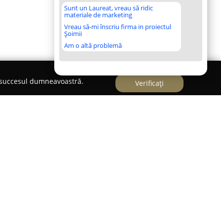
Sunt un Laureat, vreau să ridic
materiale de marketing
Vreau să-mi înscriu firma in proiectul
Șoimii
Am o altă problemă
e succesul dumneavoastră.
Verificați
ky Horse - Endurance
e Șoseaua Mănăstirea Căldărușani,
Clubul Ecvestru
ectivă asupra activităților ecvestre, orientându-
iune. Scopul său central constă în a face echitația
turând percepția acestui sport ca fiind rezervat