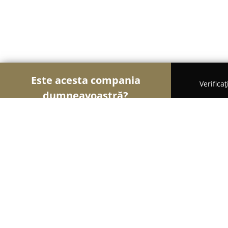
Este acesta compania
Verifica
dumneavoastră?
Şoimii Animalelor
Cabinete Veterinare, Farmacii 
Club Ecvestru Lucky Horse - Endura