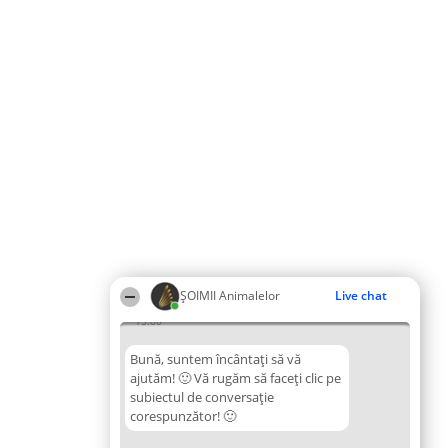
ŞOIMII Animalelor
Live chat
15:00
Bună, suntem încântați să vă
ajutăm! 🙂 Vă rugăm să faceți clic pe
subiectul de conversație
corespunzător! 🙂