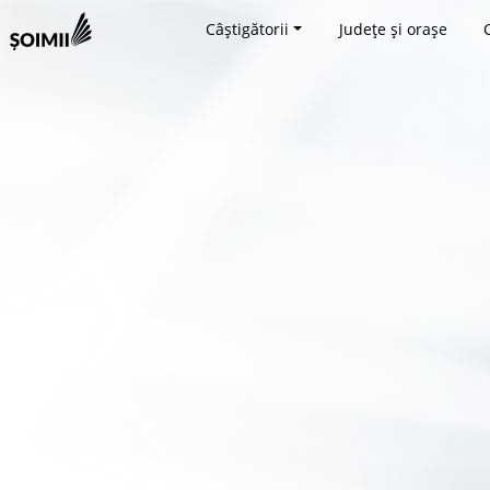
Câștigătorii
Județe și orașe