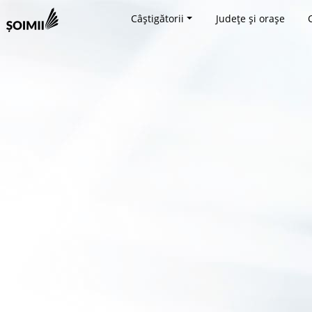
Câștigătorii
Județe și orașe