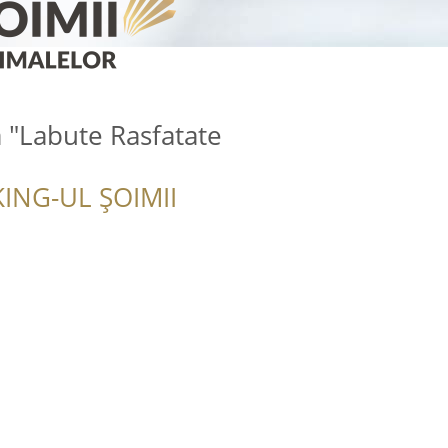
a "Labute Rasfatate
ING-UL ȘOIMII