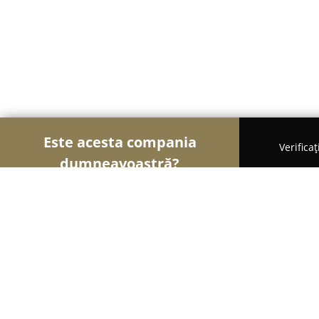
Este acesta compania
Verifica
dumneavoastră?
Şoimii Animalelor
Cabinete Veterinare, Farmacii
Frizerie Canina "Labute Rasfatate M