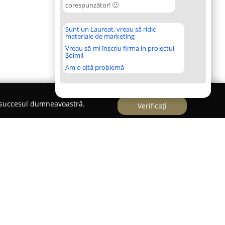
corespunzător! 🙂
Sunt un Laureat, vreau să ridic
materiale de marketing
Vreau să-mi înscriu firma in proiectul
Șoimii
Am o altă problemă
e succesul dumneavoastră.
Verificați
 "Labute Rasfatate Medias"
ate Mediaș
este un salon specializat în îngrijirea
mpanie, situat pe Strada Piscului Nr. 54 din