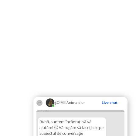
ŞOIMII Animalelor
Live chat
15:12
Bună, suntem încântați să vă
ajutăm! 🙂 Vă rugăm să faceți clic pe
subiectul de conversație