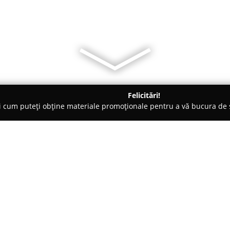
Felicitări!
ți cum puteți obține materiale promoționale pentru a vă bucura d
 Veterinare, Saloane Toaletaj Animale - Mediaş
Frizerie Canina
edias"
Despre companie:
Frizeria Canină Labute Rasfat
profesională a animalelor de co