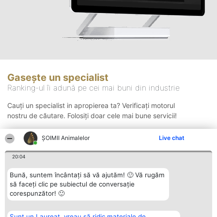
Gasește un specialist
Ranking-ul îi adună pe cei mai buni din industrie
Cauți un specialist in apropierea ta? Verificați motorul
nostru de căutare. Folosiți doar cele mai bune servicii!
ŞOIMII Animalelor
Live chat
Căutare
20:04
Bună, suntem încântați să vă ajutăm! 🙂 Vă rugăm
să faceți clic pe subiectul de conversație
corespunzător! 🙂
Sunt un Laureat, vreau să ridic materiale de