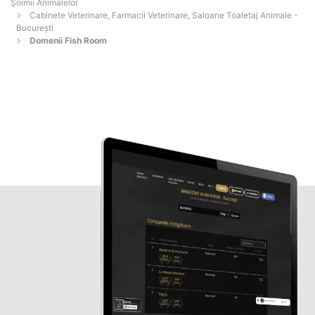
Şoimii Animalelor
Cabinete Veterinare, Farmacii Veterinare, Saloane Toaletaj Animale -
Bucureşti
Domenii Fish Room