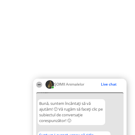
ŞOIMII Animalelor
Live chat
11:27
Bună, suntem încântați să vă
ajutăm! 🙂 Vă rugăm să faceți clic pe
subiectul de conversație
corespunzător! 🙂