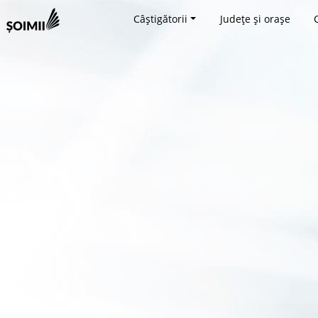
Câștigătorii
Județe și orașe