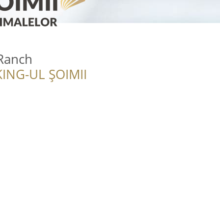
Ranch
ING-UL ȘOIMII