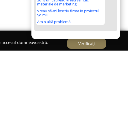
Sunt un Laureat, vreau să ridic
materiale de marketing
Vreau să-mi înscriu firma in proiectul
Șoimii
Am o altă problemă
e succesul dumneavoastră.
Verificați
anch
Găneasa este recunoscut drept un loc destinat
tura, poziționat la mică distanță de capitala
 potrivit pentru cei care își doresc să se
est centru se remarcă prin paleta largă de oferte,
e vârstă și nivelele de experiență, pornind de la