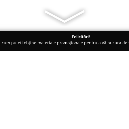
Felicitări!
ți cum puteți obține materiale promoționale pentru a vă bucura d
 Veterinare, Saloane Toaletaj Animale - Piteasca
HOBBY LAND R
Despre companie:
HOBBY LAND Ranch
situat în 
echitației și reconectării cu na
României. Reprezintă un refugiu
desprindă de rutina zilnică. Ac
Arată mai multe >>
adaptate pentru toate grupele d