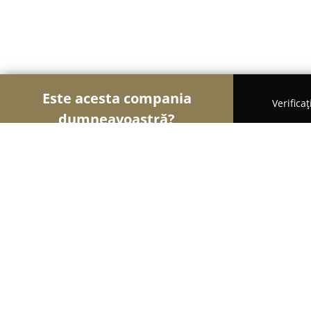
Este acesta compania
Verifica
dumneavoastră?
Şoimii Animalelor
Cabinete Veterinare, Farmacii
HOBBY LAND Ranch