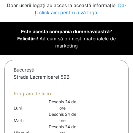
Doar userii logați au acces la această informație.
Da-
ți click aici pentru a vă loga.
Este acesta compania dumneavoastră
?
Felicitări!
Aă cum să primești materialele de
marketing
Bucureşti
Strada Lacramioarei 59B
Program de lucru:
Deschis 24 de
Luni
ore
Deschis 24 de
Marți
ore
Deschis 24 de
Miercuri
ore