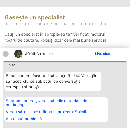
Gasește un specialist
Ranking-ul îi adună pe cei mai buni din industrie
Cauți un specialist in apropierea ta? Verificați motorul
nostru de căutare. Folosiți doar cele mai bune servicii!
ŞOIMII Animalelor
Live chat
Căutare
15:32
Bună, suntem încântați să vă ajutăm! 🙂 Vă rugăm
să faceți clic pe subiectul de conversație
corespunzător! 🙂
Sunt un Laureat, vreau să ridic materiale de
Organizator Ranking
Plebiscyt
Contact
marketing
BRIGHT SOLUTIONS BR SRL
Câștigătorii
Contact
Aleea Timisul De Sus 2 Bl. A30
Lista Tuturor
Vreau să-mi înscriu firma in proiectul Șoimii
Sc. A Et. 4 Ap. 13 Cod 061952
Laureaților
Am o altă problemă
București
Reguli
CUI 36737675
Statut
tel: +40 770 990 492
Politica de