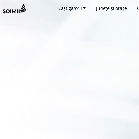
Câștigătorii
Județe și orașe