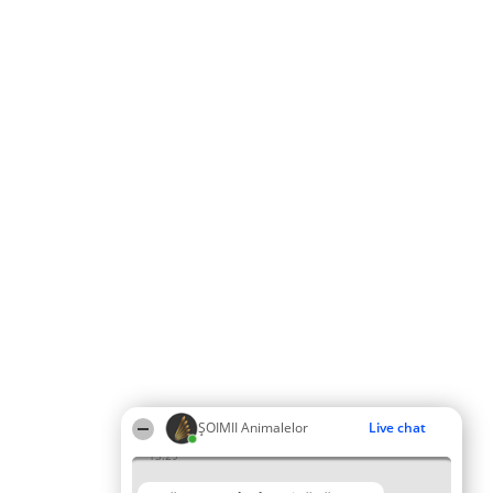
ŞOIMII Animalelor
Live chat
13:29