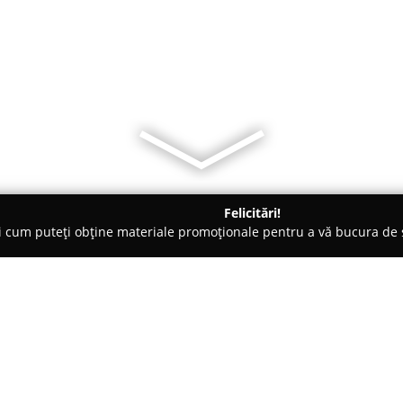
Felicitări!
ți cum puteți obține materiale promoționale pentru a vă bucura d
 Veterinare, Saloane Toaletaj Animale - Hunedoara
Cabinet si f