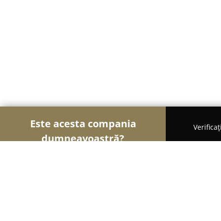
Este acesta compania
Verifica
dumneavoastră?
Şoimii Animalelor
Cabinete Veterinare, Farmacii
Cabinet si farmacie veterinara