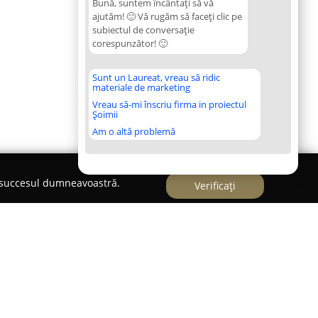
Bună, suntem încântați să vă
ajutăm! 🙂 Vă rugăm să faceți clic pe
subiectul de conversație
corespunzător! 🙂
Sunt un Laureat, vreau să ridic
materiale de marketing
Vreau să-mi înscriu firma in proiectul
Șoimii
Am o altă problemă
e succesul dumneavoastră.
Verificați
armacie veterinara