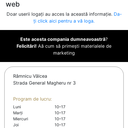
web
Doar userii logați au acces la această informație.
Da-
ți click aici pentru a vă loga.
Este acesta compania dumneavoastră
?
Felicitări!
Aă cum să primești materialele de
marketing
Râmnicu Vâlcea
Strada General Magheru nr 3
Program de lucru:
Luni
10–17
Marți
10–17
Miercuri
10–17
Joi
10–17