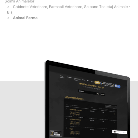
Şoimii Animalelor
Cabinete Veterinare, Farmacii Veterinare, Saloane Toaletaj Animale -
Blaj
Animal Ferma