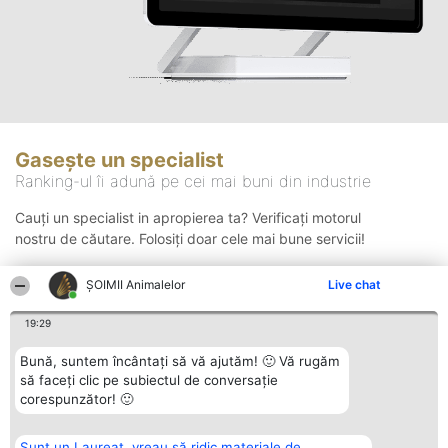
Gasește un specialist
Ranking-ul îi adună pe cei mai buni din industrie
Cauți un specialist in apropierea ta? Verificați motorul
nostru de căutare. Folosiți doar cele mai bune servicii!
ŞOIMII Animalelor
Live chat
Căutare
19:29
Bună, suntem încântați să vă ajutăm! 🙂 Vă rugăm
să faceți clic pe subiectul de conversație
corespunzător! 🙂
Sunt un Laureat, vreau să ridic materiale de