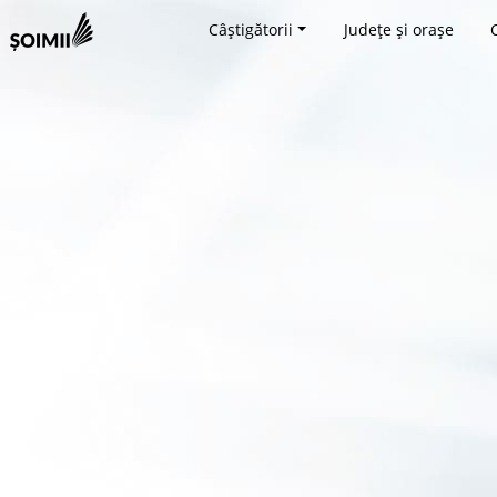
Câștigătorii
Județe și orașe