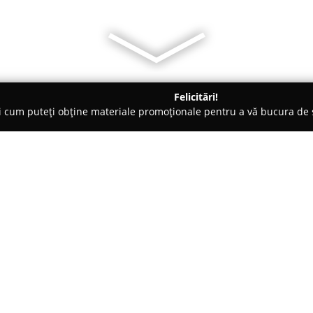
Felicitări!
ți cum puteți obține materiale promoționale pentru a vă bucura d
 Veterinare, Saloane Toaletaj Animale - Voluntari
SMUK VET
Despre companie:
SMUK VET
este un cabinet veter
cunoscut pentru diversitatea se
în 2005, cabinetul s-a afirmat c
animalelor de companie și celo
Arată mai multe >>