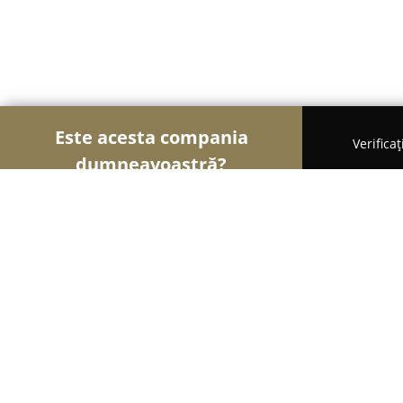
Este acesta compania
Verifica
dumneavoastră?
Şoimii Animalelor
Cabinete Veterinare, Farmacii
SMUK VET