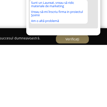
Sunt un Laureat, vreau să ridic
materiale de marketing
Vreau să-mi înscriu firma in proiectul
Șoimii
Am o altă problemă
e succesul dumneavoastră.
Verificați
inar localizat în Voluntari, pe Strada Horia Nr. 3,
rviciilor medicale dedicate animalelor. Înființat
a un partener de încredere în îngrijirea sănătății
r de rentă din zonă.