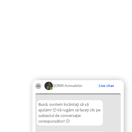
ŞOIMII Animalelor
Live chat
21:57
Bună, suntem încântați să vă
ajutăm! 🙂 Vă rugăm să faceți clic pe
subiectul de conversație
corespunzător! 🙂