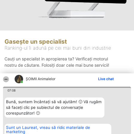
Gasește un specialist
Ranking-ul îi adună pe cei mai buni din industrie
Cauți un specialist in apropierea ta? Verificați motorul
nostru de căutare. Folosiți doar cele mai bune servicii!
ŞOIMII Animalelor
Live chat
Căutare
07:08
Bună, suntem încântați să vă ajutăm! 🙂 Vă rugăm
să faceți clic pe subiectul de conversație
corespunzător! 🙂
Sunt un Laureat, vreau să ridic materiale de
Organizator Ranking
Plebiscyt
Contact
marketing
BRIGHT SOLUTIONS BR SRL
Câștigătorii
Contact