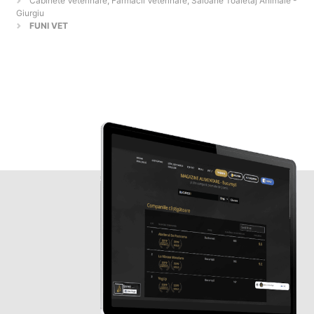
Cabinete Veterinare, Farmacii Veterinare, Saloane Toaletaj Animale -
Giurgiu
FUNI VET