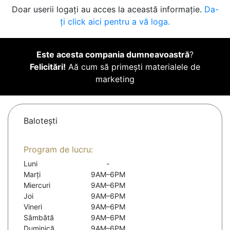
Doar userii logați au acces la această informație.
Da-
ți click aici pentru a vă loga.
Este acesta compania dumneavoastră
?
Felicitări!
Aă cum să primești materialele de
marketing
Baloteşti
Program de lucru:
Luni
-
Marți
9AM–6PM
Miercuri
9AM–6PM
Joi
9AM–6PM
Vineri
9AM–6PM
Sâmbătă
9AM–6PM
Duminică
9AM–6PM