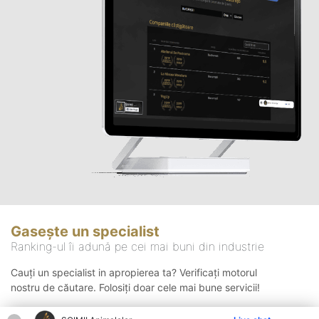
Gasește un specialist
Ranking-ul îi adună pe cei mai buni din industrie
Cauți un specialist in apropierea ta? Verificați motorul
nostru de căutare. Folosiți doar cele mai bune servicii!