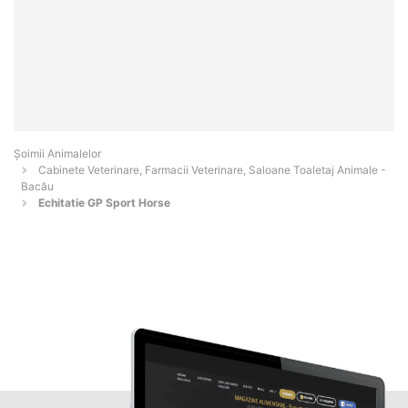
Şoimii Animalelor
Cabinete Veterinare, Farmacii Veterinare, Saloane Toaletaj Animale -
Bacău
Echitatie GP Sport Horse