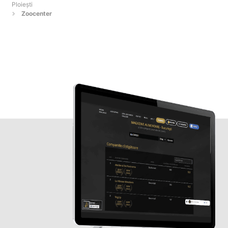
Ploieşti
Zoocenter