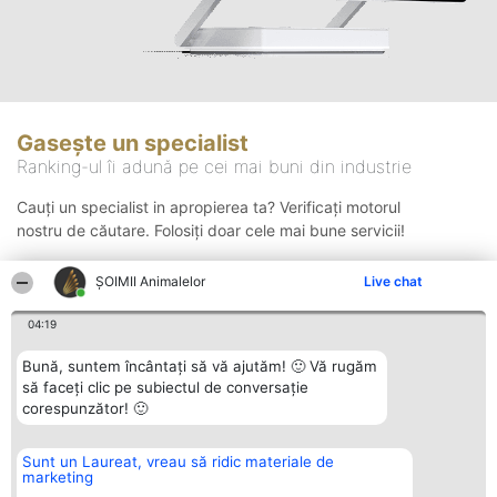
Gasește un specialist
Ranking-ul îi adună pe cei mai buni din industrie
Cauți un specialist in apropierea ta? Verificați motorul
nostru de căutare. Folosiți doar cele mai bune servicii!
ŞOIMII Animalelor
Live chat
Căutare
04:19
Bună, suntem încântați să vă ajutăm! 🙂 Vă rugăm
să faceți clic pe subiectul de conversație
corespunzător! 🙂
Sunt un Laureat, vreau să ridic materiale de
Organizator Ranking
Plebiscyt
Contact
marketing
BRIGHT SOLUTIONS BR SRL
Câștigătorii
Contact
Aleea Timisul De Sus 2 Bl. A30
Lista Tuturor