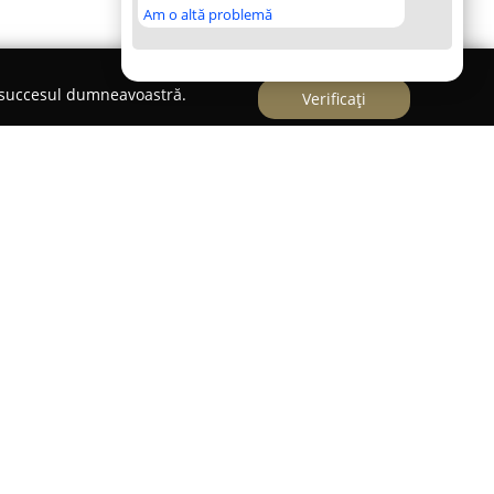
Am o altă problemă
e succesul dumneavoastră.
Verificați
erinară UNI VET
onstituie un punct de referință în cadrul
nd ca scop principal promovarea sănătății și
companie, printr-o abordare profesională.
ceastă farmacie veterinară activează pe piața
ndu-și poziția drept un sprijin de nădejde pentru
nă. Misiunea companiei gravitează în jurul
eterinare variate și eficiente, adaptate unei palete