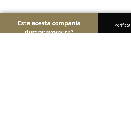
Este acesta compania
Verifica
dumneavoastră?
Şoimii Animalelor
Cabinete Veterinare, Farmacii
Farmacia veterinară UNI VET
8.8
(240)
Târgovişte, str.Gării nr.2