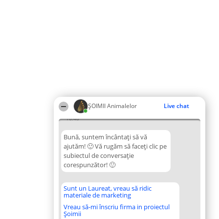
ŞOIMII Animalelor
Live chat
16:48
Bună, suntem încântați să vă
ajutăm! 🙂 Vă rugăm să faceți clic pe
subiectul de conversație
corespunzător! 🙂
Sunt un Laureat, vreau să ridic
materiale de marketing
Vreau să-mi înscriu firma in proiectul
Șoimii