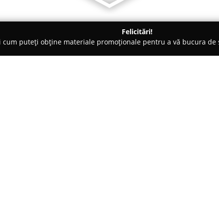
Felicitări!
ți cum puteți obține materiale promoționale pentru a vă bucura d
 Veterinare, Saloane Toaletaj Animale - Târgovişte
Farmacia vet
Despre companie:
Farmacia veterinară UNI VET
c
comunității din Târgoviște, avâ
stării de bine a animalelor de 
Arată mai multe >>
Aflată pe Strada Gării Nr. 2, a
locală din anul 2001, consolidâ
proprietarii de animale din zo
furnizării de soluții medicale v