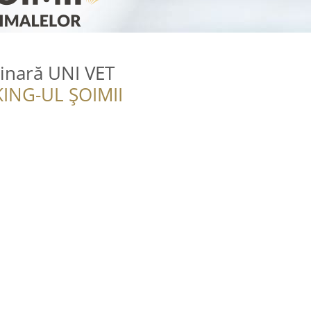
inară UNI VET
ING-UL ȘOIMII