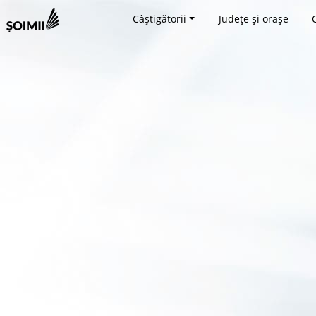
Câștigătorii
Județe și orașe