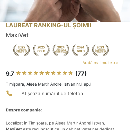
LAUREAT RANKING-UL ȘOIMII
MaxiVet
Arată mai multe >>
9.7
(77)
Timişoara, Aleea Martir Andrei Istvan nr.1 ap.1
Afișează numărul de telefon
Despre companie:
Localizat în Timișoara, pe Aleea Martir Andrei Istvan,
MaxiVet
este recunoscut ca un cabinet veterinar dedicat