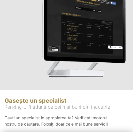
Gasește un specialist
Ranking-ul îi adună pe cei mai buni din industrie
Cauți un specialist in apropierea ta? Verificați motorul
nostru de căutare. Folosiți doar cele mai bune servicii!