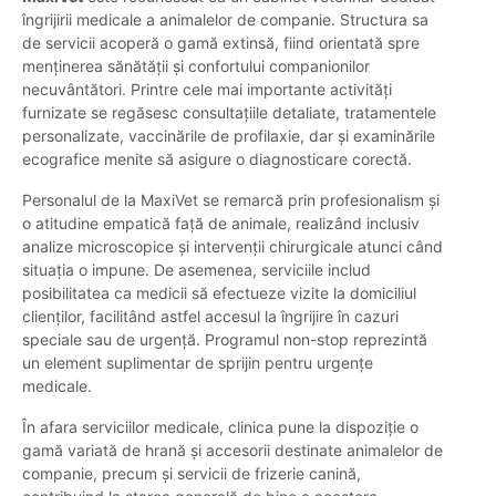
îngrijirii medicale a animalelor de companie. Structura sa
de servicii acoperă o gamă extinsă, fiind orientată spre
menținerea sănătății și confortului companionilor
necuvântători. Printre cele mai importante activități
furnizate se regăsesc consultațiile detaliate, tratamentele
personalizate, vaccinările de profilaxie, dar și examinările
ecografice menite să asigure o diagnosticare corectă.
Personalul de la MaxiVet se remarcă prin profesionalism și
o atitudine empatică față de animale, realizând inclusiv
analize microscopice și intervenții chirurgicale atunci când
situația o impune. De asemenea, serviciile includ
posibilitatea ca medicii să efectueze vizite la domiciliul
clienților, facilitând astfel accesul la îngrijire în cazuri
speciale sau de urgență. Programul non-stop reprezintă
un element suplimentar de sprijin pentru urgențe
medicale.
În afara serviciilor medicale, clinica pune la dispoziție o
gamă variată de hrană și accesorii destinate animalelor de
companie, precum și servicii de frizerie canină,