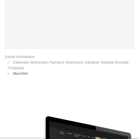
Şoimii Animalelor
Cabinete Veterinare, Farmacii Veterinare, Saloane Toaletaj Animale -
Timişoara
MaxiVet