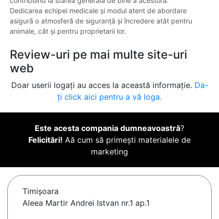
contribuind la starea generală de bine a acestora.
Dedicarea echipei medicale și modul atent de abordare
asigură o atmosferă de siguranță și încredere atât pentru
animale, cât și pentru proprietarii lor.
Review-uri pe mai multe site-uri
web
Doar userii logați au acces la această informație.
Da-
ți click aici pentru a vă loga.
Este acesta compania dumneavoastră
?
Felicitări!
Aă cum să primești materialele de
marketing
Timişoara
Aleea Martir Andrei Istvan nr.1 ap.1