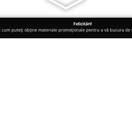
Felicitări!
ți cum puteți obține materiale promoționale pentru a vă bucura d
 Veterinare, Saloane Toaletaj Animale - Braşov
Rhino
Despre companie:
Rhino.ro
este recunoscută drep
și entuziaștii implicați în îngr
notabile din România pentru a
activitatea pe furnizarea unei 
Arată mai multe >>
răspunzând numeroaselor nevoi d
iazurilor, precum și a activităț