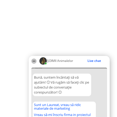
ŞOIMII Animalelor
Live chat
05:40
Bună, suntem încântați să vă
ajutăm! 🙂 Vă rugăm să faceți clic pe
subiectul de conversație
corespunzător! 🙂
Sunt un Laureat, vreau să ridic
materiale de marketing
Vreau să-mi înscriu firma in proiectul