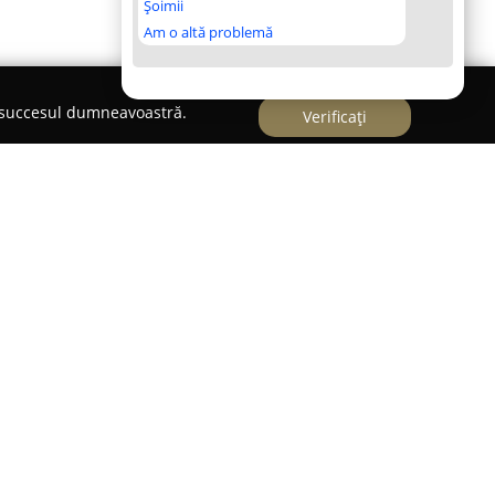
Șoimii
Am o altă problemă
e succesul dumneavoastră.
Verificați
t un partener de încredere pentru profesioniștii
ijirea animalelor, aflându-se printre companiile
cest domeniu. Compania își concentrează
game variate de produse și soluții specializate,
in sfera acvaristicii, teraristicii, amenajării
ilor desfășurate în cadrul grădinilor zoologice.