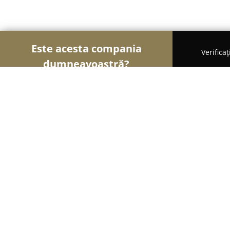
Este acesta compania
Verifica
dumneavoastră?
Şoimii Animalelor
Cabinete Veterinare, Farmacii
Rhino
8.4
(42)