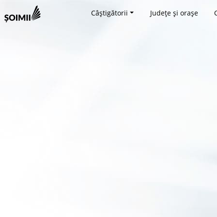
Câștigătorii
Județe și orașe