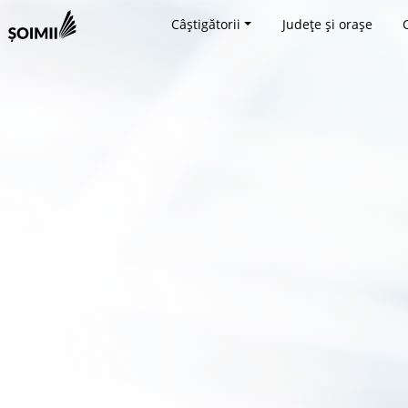
Câștigătorii
Județe și orașe