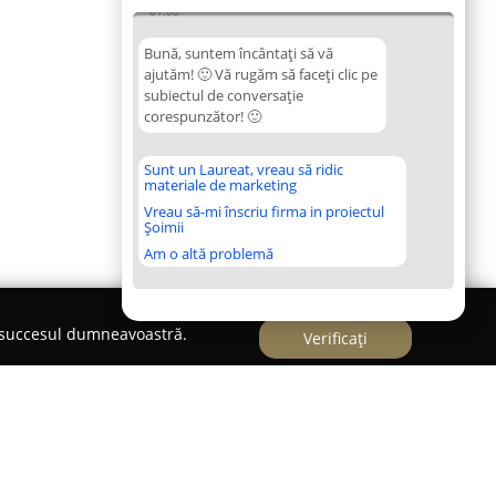
01:08
Bună, suntem încântați să vă
ajutăm! 🙂 Vă rugăm să faceți clic pe
subiectul de conversație
corespunzător! 🙂
Sunt un Laureat, vreau să ridic
materiale de marketing
Vreau să-mi înscriu firma in proiectul
Șoimii
Am o altă problemă
e succesul dumneavoastră.
Verificați
tu Mare