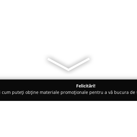
Felicitări!
ți cum puteți obține materiale promoționale pentru a vă bucura d
 Veterinare, Saloane Toaletaj Animale - Satu Mare
Veterinar Sa