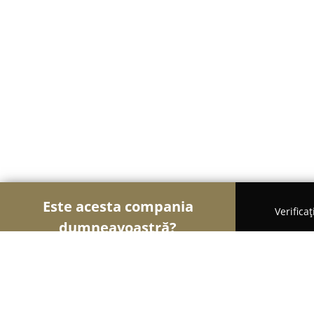
Este acesta compania
Verifica
dumneavoastră?
Şoimii Animalelor
Cabinete Veterinare, Farmacii