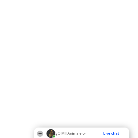
ŞOIMII Animalelor
Live chat