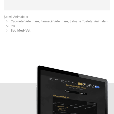
Şoimii Animalelor
Cabinete Veterinare, Farmacii Veterinare, Saloane Toaletaj Animale -
Mureş
Bob Med-Vet