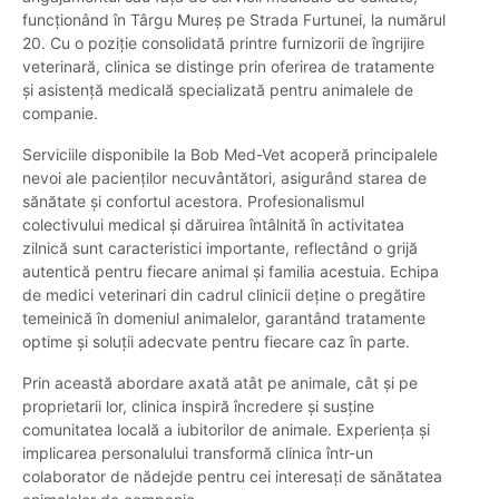
funcționând în Târgu Mureș pe Strada Furtunei, la numărul
20. Cu o poziție consolidată printre furnizorii de îngrijire
veterinară, clinica se distinge prin oferirea de tratamente
și asistență medicală specializată pentru animalele de
companie.
Serviciile disponibile la Bob Med-Vet acoperă principalele
nevoi ale pacienților necuvântători, asigurând starea de
sănătate și confortul acestora. Profesionalismul
colectivului medical și dăruirea întâlnită în activitatea
zilnică sunt caracteristici importante, reflectând o grijă
autentică pentru fiecare animal și familia acestuia. Echipa
de medici veterinari din cadrul clinicii deține o pregătire
temeinică în domeniul animalelor, garantând tratamente
optime și soluții adecvate pentru fiecare caz în parte.
Prin această abordare axată atât pe animale, cât și pe
proprietarii lor, clinica inspiră încredere și susține
comunitatea locală a iubitorilor de animale. Experiența și
implicarea personalului transformă clinica într-un
colaborator de nădejde pentru cei interesați de sănătatea