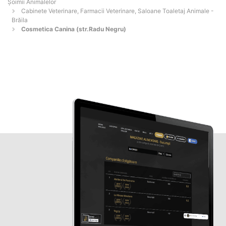
Şoimii Animalelor
Cabinete Veterinare, Farmacii Veterinare, Saloane Toaletaj Animale -
Brăila
Cosmetica Canina (str.Radu Negru)