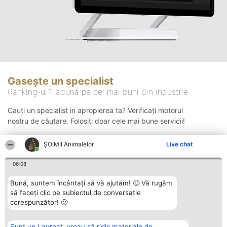
Gasește un specialist
Ranking-ul îi adună pe cei mai buni din industrie
Cauți un specialist in apropierea ta? Verificați motorul
nostru de căutare. Folosiți doar cele mai bune servicii!
ŞOIMII Animalelor
Live chat
Căutare
06:08
Bună, suntem încântați să vă ajutăm! 🙂 Vă rugăm
să faceți clic pe subiectul de conversație
corespunzător! 🙂
Sunt un Laureat, vreau să ridic materiale de