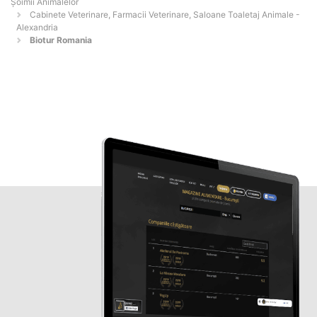
Şoimii Animalelor
Cabinete Veterinare, Farmacii Veterinare, Saloane Toaletaj Animale -
Alexandria
Biotur Romania