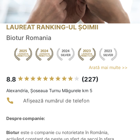
LAUREAT RANKING-UL ȘOIMII
Biotur Romania
Arată mai multe >>
8.8
(227)
Alexandria, Șoseaua Turnu Măgurele km 5
Afișează numărul de telefon
Despre companie:
Biotur
este o companie cu notorietate în România,
activând constant de peste un sfert de secol în sfera