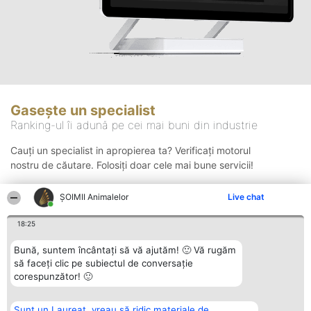
Gasește un specialist
Ranking-ul îi adună pe cei mai buni din industrie
Cauți un specialist in apropierea ta? Verificați motorul
nostru de căutare. Folosiți doar cele mai bune servicii!
ŞOIMII Animalelor
Live chat
Căutare
18:25
Bună, suntem încântați să vă ajutăm! 🙂 Vă rugăm
să faceți clic pe subiectul de conversație
corespunzător! 🙂
Sunt un Laureat, vreau să ridic materiale de
Organizator Ranking
Plebiscyt
Contact