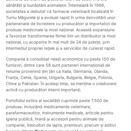
sănătății și bunăstării animalelor. Întemeiată în 1996,
societatea a debutat ca farmacie veterinară localizată în
Turnu Măgurele și a evoluat rapid în urma dezvoltării unor
parteneriate de încredere cu producători și importatori de
produse medicinale la nivel național. Această expansiune
a favorizat transformarea firmei într-un distribuitor la nivel
național, cu acoperire în mai mult de 24 de județe, prin
intermediul propriei rețele și a serviciilor de curierat rapid.
Compania a consolidat relații economice cu peste 150 de
furnizori, dintre care 58 sunt parteneri internaționali de
renume provenind din țări ca Italia, Germania, Olanda,
Franța, Cehia, Spania, Ungaria, Bulgaria, Belgia, Polonia,
China și Pakistan. În același timp, se menține o colaborare
activă cu producători interni importanți.
Portofoliul extins al societății cuprinde peste 7.500 de
produse, incluzând medicamente veterinare,
parafarmaceutice, instrumente medicale, articole pentru
igiena publică, hrană și accesorii pentru animale de
companie, înlocuitori de lapte, premixuri, precum și aditivi