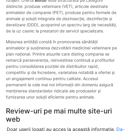
furajeri. Oferta
Biotur
este structurată pe categorii
distincte: produse veterinare (VET), articole destinate
animalelor de companie (PET), produse pentru fermele de
animale și soluții integrate de dezinsecție, dezinfecție și
deratizare (DDD), acoperind un spectru larg de necesități,
de la uz casnic la prestatori de servicii specializate.
Misiunea entității constă în promovarea sănătății
animalelor și susținerea dezvoltării medicinei veterinare pe
plan național. Printre atuurile care disting compania se
remarcă perseverența, reinvestirea continuă a profiturilor
pentru consolidarea poziției de distribuitor rapid,
competitiv și de încredere, varietatea notabilă a ofertei și
un angajament continuu pentru calitate. Accesul
permanent la cele mai noi informații din domeniu asigură
menținerea standardelor ridicate ale produselor și
furnizarea unor soluții eficiente pentru animale.
Review-uri pe mai multe site-uri
web
Doar userii logați au acces la această informație.
Da-