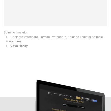
Şoimii Animalelor
Cabinete Veterinare, Farmacii Veterinare, Saloane Toaletaj Animale -
Maramureş
Gava Honey