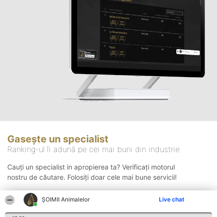
Gasește un specialist
Ranking-ul îi adună pe cei mai buni din industrie
Cauți un specialist in apropierea ta? Verificați motorul
nostru de căutare. Folosiți doar cele mai bune servicii!
ŞOIMII Animalelor
Live chat
Căutare