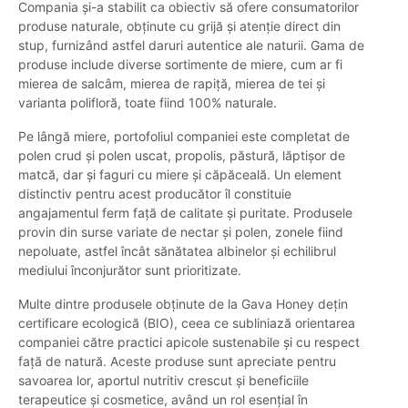
Compania și-a stabilit ca obiectiv să ofere consumatorilor
produse naturale, obținute cu grijă și atenție direct din
stup, furnizând astfel daruri autentice ale naturii. Gama de
produse include diverse sortimente de miere, cum ar fi
mierea de salcâm, mierea de rapiță, mierea de tei și
varianta polifloră, toate fiind 100% naturale.
Pe lângă miere, portofoliul companiei este completat de
polen crud și polen uscat, propolis, păstură, lăptișor de
matcă, dar și faguri cu miere și căpăceală. Un element
distinctiv pentru acest producător îl constituie
angajamentul ferm față de calitate și puritate. Produsele
provin din surse variate de nectar și polen, zonele fiind
nepoluate, astfel încât sănătatea albinelor și echilibrul
mediului înconjurător sunt prioritizate.
Multe dintre produsele obținute de la Gava Honey dețin
certificare ecologică (BIO), ceea ce subliniază orientarea
companiei către practici apicole sustenabile și cu respect
față de natură. Aceste produse sunt apreciate pentru
savoarea lor, aportul nutritiv crescut și beneficiile
terapeutice și cosmetice, având un rol esențial în