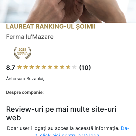
LAUREAT RANKING-UL ȘOIMII
Ferma lu'Mazare
8.7
(10)
Ântorsura Buzaului,
Despre companie:
Review-uri pe mai multe site-uri
web
Doar userii logați au acces la această informație.
Da-
ți click aici pentru a vă loga.