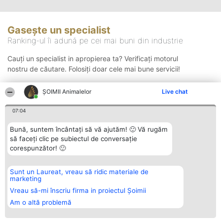
Gasește un specialist
Ranking-ul îi adună pe cei mai buni din industrie
Cauți un specialist in apropierea ta? Verificați motorul
nostru de căutare. Folosiți doar cele mai bune servicii!
ŞOIMII Animalelor
Live chat
Căutare
07:04
Bună, suntem încântați să vă ajutăm! 🙂 Vă rugăm
să faceți clic pe subiectul de conversație
corespunzător! 🙂
Sunt un Laureat, vreau să ridic materiale de
Organizator Ranking
Plebiscyt
Contact
marketing
BRIGHT SOLUTIONS BR SRL
Câștigătorii
Contact
Aleea Timisul De Sus 2 Bl. A30
Lista Tuturor
Vreau să-mi înscriu firma in proiectul Șoimii
Sc. A Et. 4 Ap. 13 Cod 061952
Laureaților
Am o altă problemă
București
Reguli
CUI 36737675
Statut
tel: +40 770 990 492
Politica de