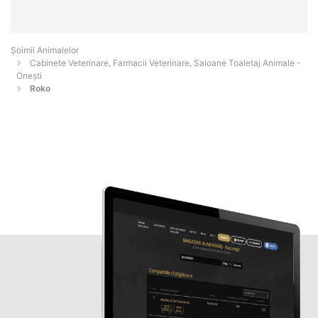
Şoimii Animalelor
Cabinete Veterinare, Farmacii Veterinare, Saloane Toaletaj Animale -
Oneşti
Roko