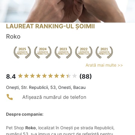
LAUREAT RANKING-UL ȘOIMII
Roko
Arată mai multe >>
8.4
(88)
Oneşti, Str. Republicii, 53, Onesti, Bacau
Afișează numărul de telefon
Despre companie:
Pet Shop
Roko
, localizat în Onești pe strada Republicii,
numărul 53, s-a impus ca un punct de referință pentru