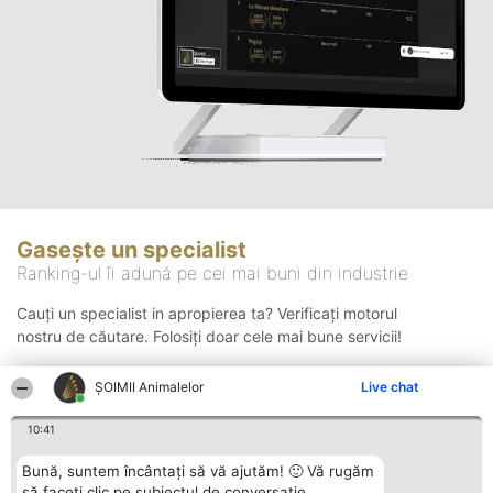
Gasește un specialist
Ranking-ul îi adună pe cei mai buni din industrie
Cauți un specialist in apropierea ta? Verificați motorul
nostru de căutare. Folosiți doar cele mai bune servicii!
ŞOIMII Animalelor
Live chat
Căutare
10:41
Bună, suntem încântați să vă ajutăm! 🙂 Vă rugăm
să faceți clic pe subiectul de conversație