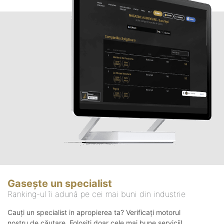
Gasește un specialist
Ranking-ul îi adună pe cei mai buni din industrie
Cauți un specialist in apropierea ta? Verificați motorul
nostru de căutare. Folosiți doar cele mai bune servicii!