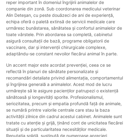
reper important în domeniul îngrijirii animalelor de
companie din zonă. Sub coordonarea medicului veterinar
Alin Deteșan, cu peste douăzeci de ani de experiență,
echipa oferă o paletă extinsă de servicii medicale care
urmăresc bunăstarea, sănătatea și confortul animalelor de
toate vârstele. Prin abordarea sa completă, cabinetul
asigură consultații de bază, programe obligatorii de
vaccinare, dar și intervenții chirurgicale complexe,
adaptându-se constant nevoilor fiecărui animal în parte.
Un accent major este acordat prevenției, ceea ce se
reflectă în planuri de sănătate personalizate și
recomandări detaliate privind alimentația, comportamentul
și îngrijirea generală a animalelor. Acest mod de lucru
urmărește să le asigure pacienților patrupezi o existență
sănătoasă și longevități sporite. Profesionalismul,
seriozitatea, precum și empatia profundă față de animale,
se numără printre valorile centrale care stau la baza
activității zilnice din cadrul acestui cabinet. Animalele sunt
tratate cu atenție și grijă, ținând cont de unicitatea fiecărei
situații și de particularitatea necesităților medicale.
Reputația solidă, susținută de numeroase aprecieri