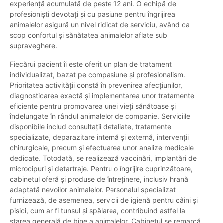
experiență acumulată de peste 12 ani. O echipă de
profesioniști devotați și cu pasiune pentru îngrijirea
animalelor asigură un nivel ridicat de serviciu, având ca
scop confortul și sănătatea animalelor aflate sub
supraveghere.
Fiecărui pacient îi este oferit un plan de tratament
individualizat, bazat pe compasiune și profesionalism.
Prioritatea activității constă în prevenirea afecțiunilor,
diagnosticarea exactă și implementarea unor tratamente
eficiente pentru promovarea unei vieți sănătoase și
îndelungate în rândul animalelor de companie. Serviciile
disponibile includ consultații detaliate, tratamente
specializate, deparazitare internă și externă, intervenții
chirurgicale, precum și efectuarea unor analize medicale
dedicate. Totodată, se realizează vaccinări, implantări de
microcipuri și detartraje. Pentru o îngrijire cuprinzătoare,
cabinetul oferă și produse de întreținere, inclusiv hrană
adaptată nevoilor animalelor. Personalul specializat
furnizează, de asemenea, servicii de igienă pentru câini și
pisici, cum ar fi tunsul și spălarea, contribuind astfel la
starea generală de bine a animalelor. Cabinetul se remarcă