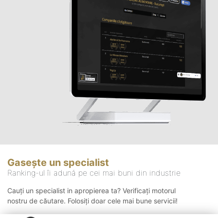
Gasește un specialist
Ranking-ul îi adună pe cei mai buni din industrie
Cauți un specialist in apropierea ta? Verificați motorul
nostru de căutare. Folosiți doar cele mai bune servicii!