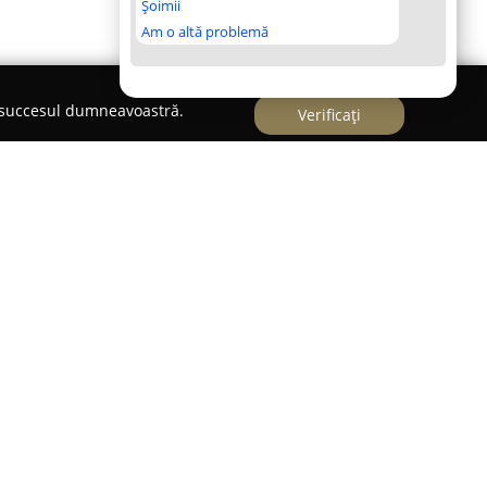
Șoimii
Am o altă problemă
e succesul dumneavoastră.
Verificați
tru dedicat integral îngrijirii și bunăstării
 la dispoziție o selecție extinsă de produse și
d atât online, cât și într-un spațiu fizic
ll București, această platformă s-a impus drept
xclusiv pentru animale de companie.
ci soluții complete pentru toate necesitățile