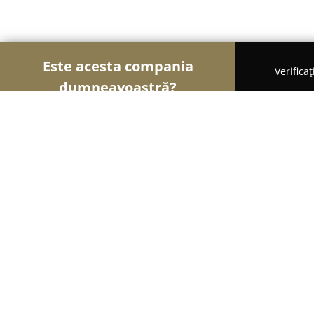
Este acesta compania
Verifica
dumneavoastră?
Şoimii Animalelor
Cabinete Veterinare, Farmacii
Petzepedia
9
(16)
Bucureşti, MegaMall Bucuresti, etaj -1, Pierre de