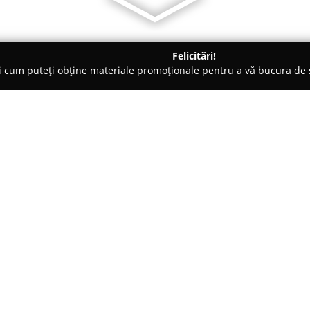
Felicitări!
ți cum puteți obține materiale promoționale pentru a vă bucura d
 Veterinare, Saloane Toaletaj Animale - Bucureşti
Petzepedia
Despre companie:
Petzepedia
se remarcă ca un cen
animalelor de companie, punând
servicii specializate. Funcționân
contemporan situat în Mega Ma
primul marketplace conceput e
 Coubertin nr.3-5
Pasionații de animale găsesc ai