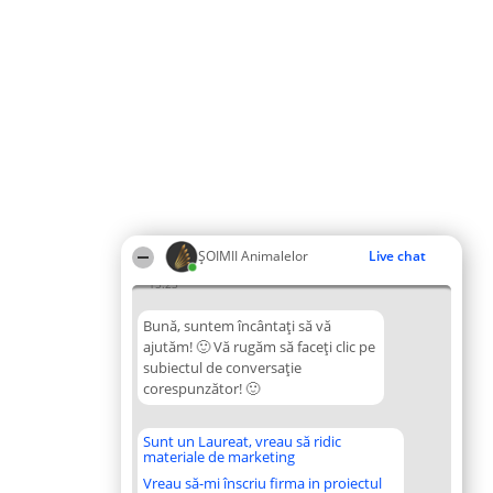
ŞOIMII Animalelor
Live chat
15:23
Bună, suntem încântați să vă
ajutăm! 🙂 Vă rugăm să faceți clic pe
subiectul de conversație
corespunzător! 🙂
Sunt un Laureat, vreau să ridic
materiale de marketing
Vreau să-mi înscriu firma in proiectul