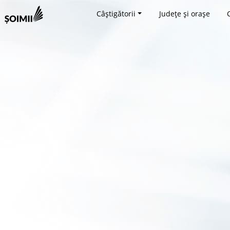
Câștigătorii
Județe și orașe