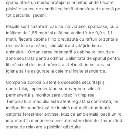
spațiu oferă un mediu protejat și primitor, unde fiecare
pisică dispune de condiții ce imită atmosfera de acasă pe
tot parcursul șederii.
Pisicile sunt cazate în cabine individuale, spațioase, cu o
înălțime de 1,85 metri și o lățime variind între 0,9 și 1,1
metri, fiecare cabină fiind prevăzută cu rafturi orizontale
destinate explorării și stimulării activității ludice a
animalului. Organizarea interioară a cabinelor include o
zonă separată pentru odihnă, delimitată de spațiul pentru
litieră și cel destinat hrănirii, astfel încât intimitatea și
igiena să fie asigurate la cele mai înalte standarde.
Compania acordă o atenție deosebită securității și
confortului, implementând supraveghere zilnică
permanentă și monitorizare video în timp real.
Temperatura mediului este atent reglată și controlată, iar
încăperile beneficiază de lumină naturală abundentă
datorită ferestrelor extinse. Muzica ambientală joacă un rol
important în menținerea unei atmosfere liniștite, favorizând
starea de relaxare a pisicilor găzduite.