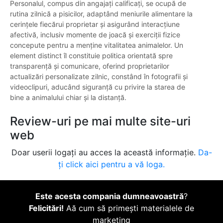
Personalul, compus din angajați calificați, se ocupă de
rutina zilnică a pisicilor, adaptând meniurile alimentare la
cerințele fiecărui proprietar și asigurând interacțiune
afectivă, inclusiv momente de joacă și exerciții fizice
concepute pentru a menține vitalitatea animalelor. Un
element distinct îl constituie politica orientată spre
transparență și comunicare, oferind proprietarilor
actualizări personalizate zilnic, constând în fotografii și
videoclipuri, aducând siguranță cu privire la starea de
bine a animalului chiar și la distanță.
Review-uri pe mai multe site-uri
web
Doar userii logați au acces la această informație.
Da-
ți click aici pentru a vă loga.
Este acesta compania dumneavoastră
?
Felicitări!
Aă cum să primești materialele de
marketing