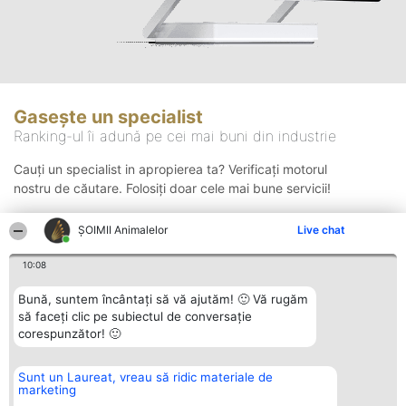
Gasește un specialist
Ranking-ul îi adună pe cei mai buni din industrie
Cauți un specialist in apropierea ta? Verificați motorul
nostru de căutare. Folosiți doar cele mai bune servicii!
ŞOIMII Animalelor
Live chat
Căutare
10:08
Bună, suntem încântați să vă ajutăm! 🙂 Vă rugăm
să faceți clic pe subiectul de conversație
corespunzător! 🙂
Sunt un Laureat, vreau să ridic materiale de
Organizator Ranking
Plebiscyt
Contact
marketing
BRIGHT SOLUTIONS BR SRL
Câștigătorii
Contact
Aleea Timisul De Sus 2 Bl. A30
Lista Tuturor