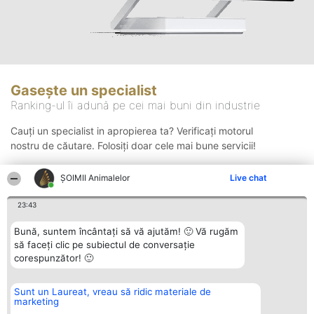
Gasește un specialist
Ranking-ul îi adună pe cei mai buni din industrie
Cauți un specialist in apropierea ta? Verificați motorul
nostru de căutare. Folosiți doar cele mai bune servicii!
ŞOIMII Animalelor
Live chat
Căutare
23:43
Bună, suntem încântați să vă ajutăm! 🙂 Vă rugăm
să faceți clic pe subiectul de conversație
corespunzător! 🙂
Sunt un Laureat, vreau să ridic materiale de
Organizator Ranking
Plebiscyt
Contact
marketing
BRIGHT SOLUTIONS BR SRL
Câștigătorii
Contact
Aleea Timisul De Sus 2 Bl. A30
Lista Tuturor