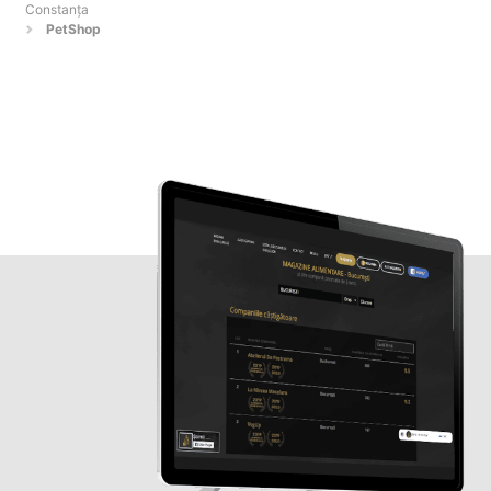
Constanţa
PetShop