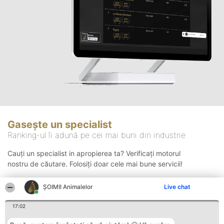
Gasește un specialist
Ranking-ul îi adună pe cei mai buni din industrie
Cauți un specialist in apropierea ta? Verificați motorul
nostru de căutare. Folosiți doar cele mai bune servicii!
ŞOIMII Animalelor
Live chat
Căutare
17:02