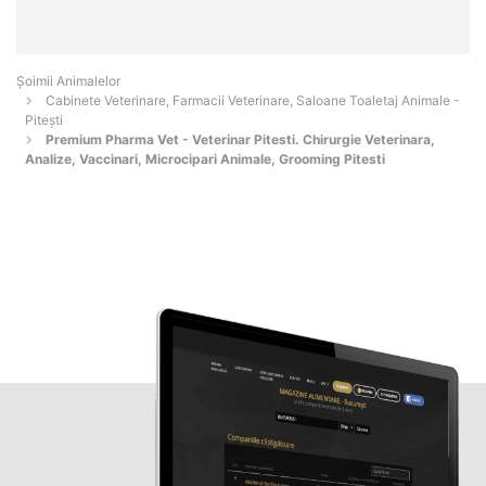
Şoimii Animalelor
Cabinete Veterinare, Farmacii Veterinare, Saloane Toaletaj Animale -
Piteşti
Premium Pharma Vet - Veterinar Pitesti. Chirurgie Veterinara,
Analize, Vaccinari, Microcipari Animale, Grooming Pitesti