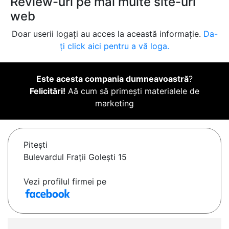
Review-uri pe mai multe site-uri
web
Doar userii logați au acces la această informație.
Da-
ți click aici pentru a vă loga.
Este acesta compania dumneavoastră
?
Felicitări!
Aă cum să primești materialele de
marketing
Piteşti
Bulevardul Frații Golești 15
Vezi profilul firmei pe