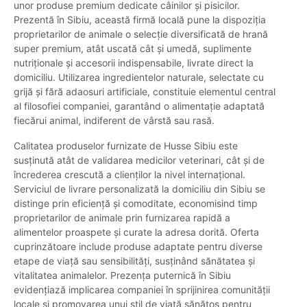
unor produse premium dedicate câinilor și pisicilor.
Prezentă în Sibiu, această firmă locală pune la dispoziția
proprietarilor de animale o selecție diversificată de hrană
super premium, atât uscată cât și umedă, suplimente
nutriționale și accesorii indispensabile, livrate direct la
domiciliu. Utilizarea ingredientelor naturale, selectate cu
grijă și fără adaosuri artificiale, constituie elementul central
al filosofiei companiei, garantând o alimentație adaptată
fiecărui animal, indiferent de vârstă sau rasă.
Calitatea produselor furnizate de Husse Sibiu este
susținută atât de validarea medicilor veterinari, cât și de
încrederea crescută a clienților la nivel internațional.
Serviciul de livrare personalizată la domiciliu din Sibiu se
distinge prin eficiență și comoditate, economisind timp
proprietarilor de animale prin furnizarea rapidă a
alimentelor proaspete și curate la adresa dorită. Oferta
cuprinzătoare include produse adaptate pentru diverse
etape de viață sau sensibilități, susținând sănătatea și
vitalitatea animalelor. Prezența puternică în Sibiu
evidențiază implicarea companiei în sprijinirea comunității
locale și promovarea unui stil de viață sănătos pentru