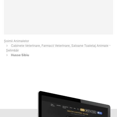
Şoimii Animalelor
Cabinete Veterinare, Farmacii Veterinare, Saloane Toaletaj Animale -
Şelimbăr
Husse Sibiu