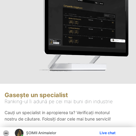
Gasește un specialist
Ranking-ul îi adună pe cei mai buni din industrie
Cauți un specialist in apropierea ta? Verificați motorul
nostru de căutare. Folosiți doar cele mai bune servicii!
ŞOIMII Animalelor
Live chat