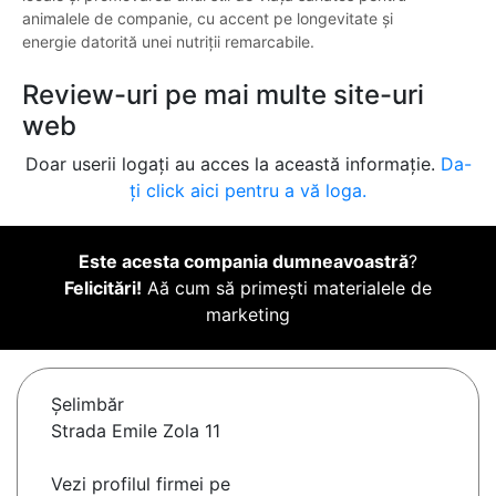
animalele de companie, cu accent pe longevitate și
energie datorită unei nutriții remarcabile.
Review-uri pe mai multe site-uri
web
Doar userii logați au acces la această informație.
Da-
ți click aici pentru a vă loga.
Este acesta compania dumneavoastră
?
Felicitări!
Aă cum să primești materialele de
marketing
Şelimbăr
Strada Emile Zola 11
Vezi profilul firmei pe