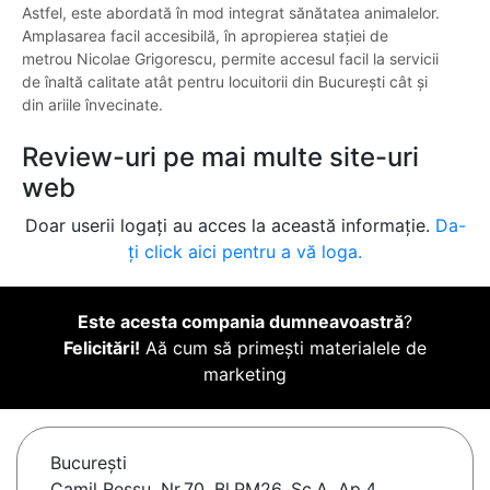
Astfel, este abordată în mod integrat sănătatea animalelor.
Amplasarea facil accesibilă, în apropierea stației de
metrou Nicolae Grigorescu, permite accesul facil la servicii
de înaltă calitate atât pentru locuitorii din București cât și
din ariile învecinate.
Review-uri pe mai multe site-uri
web
Doar userii logați au acces la această informație.
Da-
ți click aici pentru a vă loga.
Este acesta compania dumneavoastră
?
Felicitări!
Aă cum să primești materialele de
marketing
Bucureşti
Camil Ressu, Nr.70, Bl.PM26, Sc.A, Ap.4