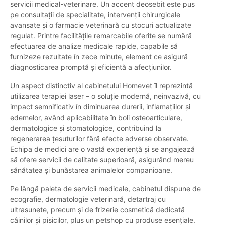
servicii medical-veterinare. Un accent deosebit este pus
pe consultații de specialitate, intervenții chirurgicale
avansate și o farmacie veterinară cu stocuri actualizate
regulat. Printre facilitățile remarcabile oferite se numără
efectuarea de analize medicale rapide, capabile să
furnizeze rezultate în zece minute, element ce asigură
diagnosticarea promptă și eficientă a afecțiunilor.
Un aspect distinctiv al cabinetului Homevet îl reprezintă
utilizarea terapiei laser – o soluție modernă, neinvazivă, cu
impact semnificativ în diminuarea durerii, inflamațiilor și
edemelor, având aplicabilitate în boli osteoarticulare,
dermatologice și stomatologice, contribuind la
regenerarea țesuturilor fără efecte adverse observate.
Echipa de medici are o vastă experiență și se angajează
să ofere servicii de calitate superioară, asigurând mereu
sănătatea și bunăstarea animalelor companioane.
Pe lângă paleta de servicii medicale, cabinetul dispune de
ecografie, dermatologie veterinară, detartraj cu
ultrasunete, precum și de frizerie cosmetică dedicată
câinilor și pisicilor, plus un petshop cu produse esențiale.