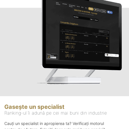
Gasește un specialist
Ranking-ul îi adună pe cei mai buni din industrie
Cauți un specialist in apropierea ta? Verificați motorul