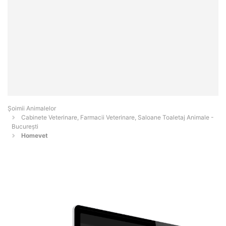
Şoimii Animalelor
Cabinete Veterinare, Farmacii Veterinare, Saloane Toaletaj Animale -
Bucureşti
Homevet