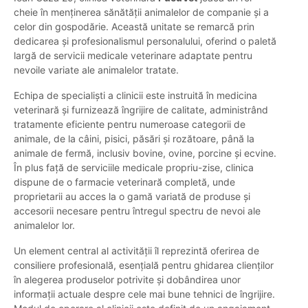
cheie în menținerea sănătății animalelor de companie și a
celor din gospodărie. Această unitate se remarcă prin
dedicarea și profesionalismul personalului, oferind o paletă
largă de servicii medicale veterinare adaptate pentru
nevoile variate ale animalelor tratate.
Echipa de specialiști a clinicii este instruită în medicina
veterinară și furnizează îngrijire de calitate, administrând
tratamente eficiente pentru numeroase categorii de
animale, de la câini, pisici, păsări și rozătoare, până la
animale de fermă, inclusiv bovine, ovine, porcine și ecvine.
În plus față de serviciile medicale propriu-zise, clinica
dispune de o farmacie veterinară completă, unde
proprietarii au acces la o gamă variată de produse și
accesorii necesare pentru întregul spectru de nevoi ale
animalelor lor.
Un element central al activității îl reprezintă oferirea de
consiliere profesională, esențială pentru ghidarea clienților
în alegerea produselor potrivite și dobândirea unor
informații actuale despre cele mai bune tehnici de îngrijire.