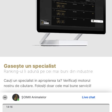
Gasește un specialist
Ranking-ul îi adună pe cei mai buni din industrie
Cauți un specialist in apropierea ta? Verificați motorul
nostru de căutare. Folosiți doar cele mai bune servicii!
ŞOIMII Animalelor
Live chat
Căutare
14:16