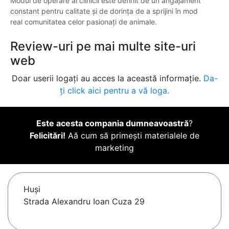
Modul de operare al clinicii este definit de un angajament
constant pentru calitate și de dorința de a sprijini în mod
real comunitatea celor pasionați de animale.
Review-uri pe mai multe site-uri
web
Doar userii logați au acces la această informație.
Da-
ți click aici pentru a vă loga.
Este acesta compania dumneavoastră
?
Felicitări!
Aă cum să primești materialele de
marketing
Huşi
Strada Alexandru Ioan Cuza 29