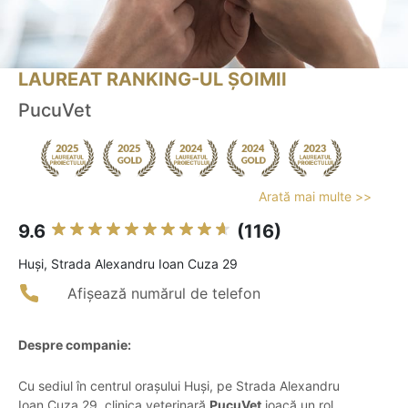
LAUREAT RANKING-UL ȘOIMII
PucuVet
Arată mai multe >>
9.6
(116)
Huşi, Strada Alexandru Ioan Cuza 29
Afișează numărul de telefon
Despre companie:
Cu sediul în centrul orașului Huși, pe Strada Alexandru
Ioan Cuza 29, clinica veterinară
PucuVet
joacă un rol