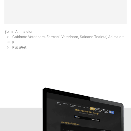
Şoimii Animalelor
Cabinete Veterinare, Farmacii Veterinare, Saloane Toaletaj Animale -
Huşi
PucuVet