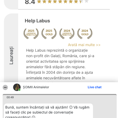
8.4
Help Labus
Arată mai multe >>
Laureați
Help Labus reprezintă o organizație
non-profit din Galați, România, care și-a
orientat activitatea spre sprijinirea
animalelor fără stăpân din regiune.
Înființată în 2004 din dorința de a ajuta
animalele necuvântătoare aflate în
nevoie, asociația ...
ŞOIMII Animalelor
Live chat
9.6
00:49
Bună, suntem încântați să vă ajutăm! 🙂 Vă rugăm
Organizator Ranking
Plebiscyt
Contact
să faceți clic pe subiectul de conversație
BRIGHT SOLUTIONS BR SRL
Câștigătorii
Contact
corespunzător! 🙂