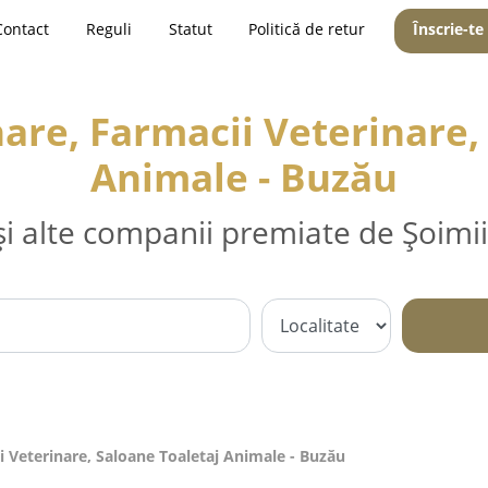
Contact
Reguli
Statut
Politică de retur
Înscrie-te
are, Farmacii Veterinare,
Animale - Buzău
și alte companii premiate de Șoimii
i Veterinare, Saloane Toaletaj Animale - Buzău