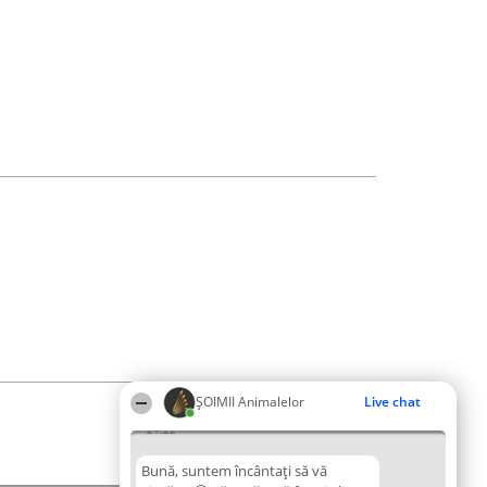
ŞOIMII Animalelor
Live chat
21:22
Bună, suntem încântați să vă