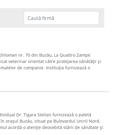
ghiloman nr. 70 din Buzău, La Quattro Zampe
al veterinar orientat către protejarea sănătății și
imalelor de companie. Instituția furnizează o
ividual Dr. Tigara Stelian furnizează o paletă
 în orașul Buzău, situat pe Bulevardul Unirii Nord,
etul acordă o atenție deosebită stării de sănătate și