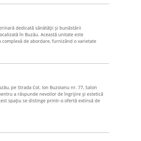
erinară dedicată sănătății și bunăstării
ocalizată în Buzău. Această unitate este
 complexă de abordare, furnizând o varietate
zău, pe Strada Col. Ion Buzoianu nr. 77, Salon
entru a răspunde nevoilor de îngrijire și estetică
st spațiu se distinge printr-o ofertă extinsă de