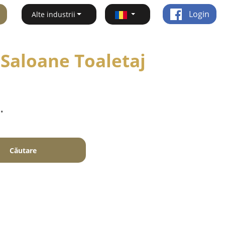
Login
Alte industrii
 Saloane Toaletaj
.
Căutare