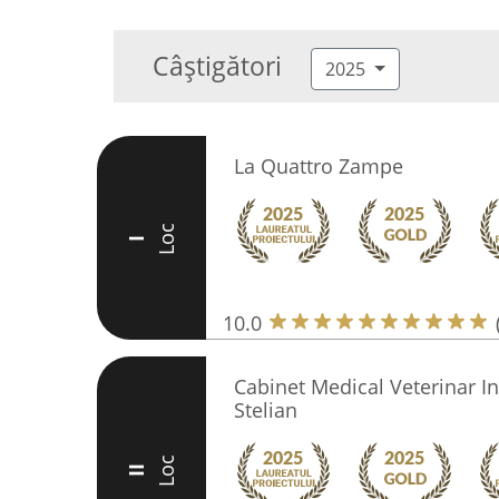
Câștigători
2025
La Quattro Zampe
Loc
I
10.0
Cabinet Medical Veterinar In
Stelian
Loc
II