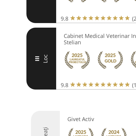
9.8
(
Cabinet Medical Veterinar In
Stelian
Loc
III
9.8
(
Givet Activ