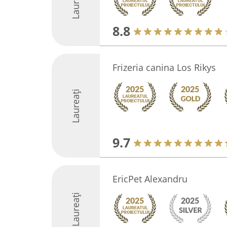
Laureați
8.8
Frizeria canina Los Rikys
Laureați
9.7
EricPet Alexandru
Laureați