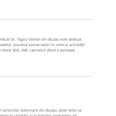
idual Dr. Tigara Stelian din Buzău este dedicat
malelor, plasând aceste valori în centrul activității
i Nord, Bloc 28B, cabinetul oferă o varietate ...
l serviciilor veterinare din Buzău, Givet Activ se
dedicat sănătății și bunăstării animalelor de