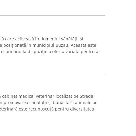
ă care activează în domeniul sănătății și
ne poziționată în municipiul Buzău. Aceasta este
are, punând la dispoziție o ofertă variată pentru a
n cabinet medical veterinar localizat pe Strada
în promovarea sănătății și bunăstării animalelor
eterinară este recunoscută pentru diversitatea