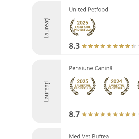
United Petfood
Laureați
8.3
Pensiune Canină
Laureați
8.7
MediVet Buftea