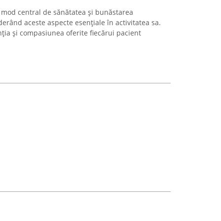
 mod central de sănătatea și bunăstarea
erând aceste aspecte esențiale în activitatea sa.
ia și compasiunea oferite fiecărui pacient