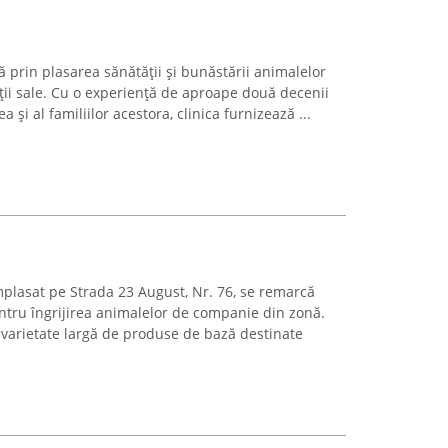
 prin plasarea sănătății și bunăstării animalelor
ții sale. Cu o experiență de aproape două decenii
a și al familiilor acestora, clinica furnizează ...
plasat pe Strada 23 August, Nr. 76, se remarcă
ntru îngrijirea animalelor de companie din zonă.
 varietate largă de produse de bază destinate