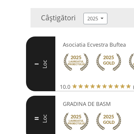
Câștigători
2025
Asociatia Ecvestra Buftea
Loc
I
10.0
GRADINA DE BASM
Loc
II