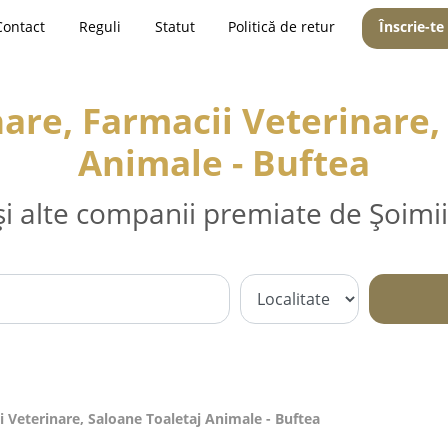
Contact
Reguli
Statut
Politică de retur
Înscrie-te
are, Farmacii Veterinare,
Animale - Buftea
și alte companii premiate de Șoimii
i Veterinare, Saloane Toaletaj Animale - Buftea