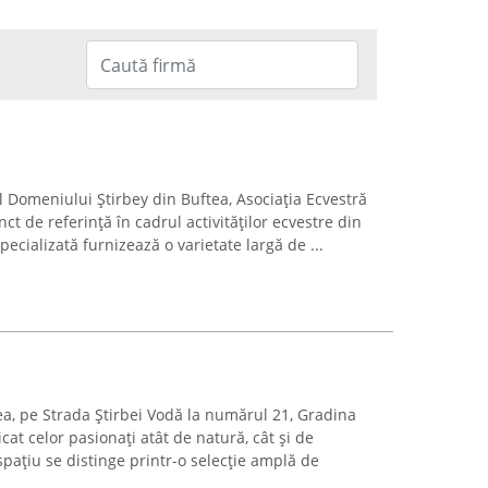
al Domeniului Știrbey din Buftea, Asociația Ecvestră
t de referință în cadrul activităților ecvestre din
ecializată furnizează o varietate largă de ...
ftea, pe Strada Știrbei Vodă la numărul 21, Gradina
at celor pasionați atât de natură, cât și de
pațiu se distinge printr-o selecție amplă de