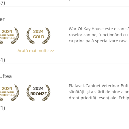
37)
er
War Of Kay House este o canisă 
raselor canine, funcționând cu
ca principală specializare rasa 
Arată mai multe >>
81)
uftea
Plafavet-Cabinet Veterinar Buf
sănătății și a stării de bine a
drept priorități esențiale. Echi
71)