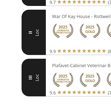
9.7
(
War Of Kay House - Rottweil
Loc
II
9.9
(
Plafavet-Cabinet Veterinar B
Loc
III
9.6
(