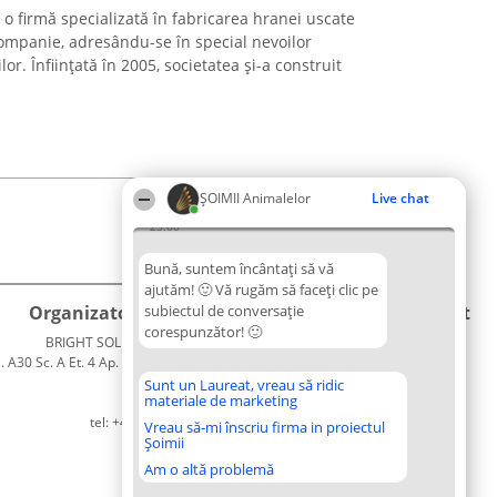
o firmă specializată în fabricarea hranei uscate
ompanie, adresându-se în special nevoilor
ilor. Înființată în 2005, societatea și-a construit
ŞOIMII Animalelor
Live chat
23:00
Bună, suntem încântați să vă
ajutăm! 🙂 Vă rugăm să faceți clic pe
Organizator Ranking
subiectul de conversație
Plebiscyt
Contact
corespunzător! 🙂
BRIGHT SOLUTIONS BR SRL
Câștigătorii
Contact
. A30 Sc. A Et. 4 Ap. 13 Cod 061952
Lista
București
Tuturor
Sunt un Laureat, vreau să ridic
materiale de marketing
CUI 36737675
Laureaților
tel: +40 770 990 492
Reguli
Vreau să-mi înscriu firma in proiectul
Șoimii
Statut
Politica de
Am o altă problemă
confidențialitate