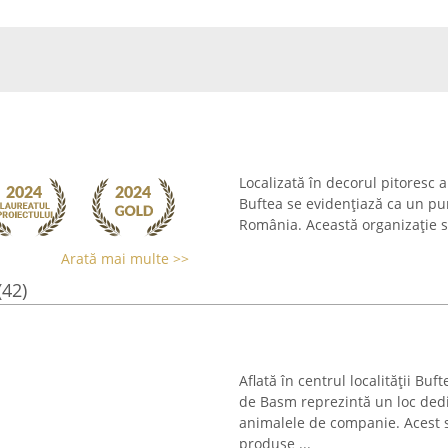
Localizată în decorul pitoresc 
Buftea se evidențiază ca un punc
România. Această organizație sp
Arată mai multe >>
(42)
Aflată în centrul localității Bu
de Basm reprezintă un loc dedic
animalele de companie. Acest s
produse ...