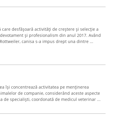
care desfășoară activități de creștere și selecție a
 devotament și profesionalism din anul 2017. Având
Rottweiler, canisa s-a impus drept una dintre ...
tea își concentrează activitatea pe menținerea
 animalelor de companie, considerând aceste aspecte
pa de specialiști, coordonată de medicul veterinar ...