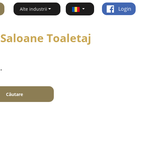
Login
Alte industrii
 Saloane Toaletaj
.
Căutare