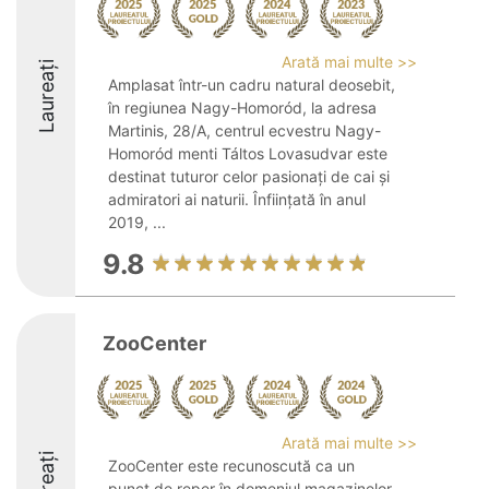
Arată mai multe >>
Laureați
Amplasat într-un cadru natural deosebit,
în regiunea Nagy-Homoród, la adresa
Martinis, 28/A, centrul ecvestru Nagy-
Homoród menti Táltos Lovasudvar este
destinat tuturor celor pasionați de cai și
admiratori ai naturii. Înființată în anul
2019, ...
9.8
ZooCenter
Arată mai multe >>
Laureați
ZooCenter este recunoscută ca un
punct de reper în domeniul magazinelor