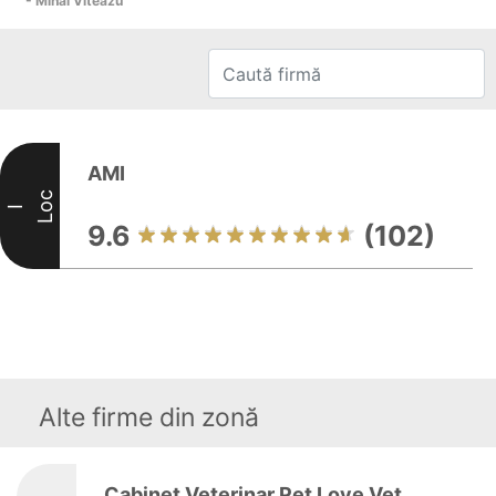
- Mihai Viteazu
AMI
Loc
I
9.6
(102)
Alte firme din zonă
Cabinet Veterinar Pet Love Vet