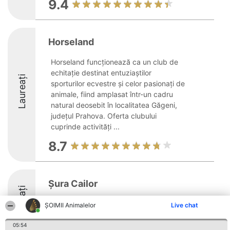
9.4
Horseland
Horseland funcționează ca un club de
echitație destinat entuziaștilor
Laureați
sporturilor ecvestre și celor pasionați de
animale, fiind amplasat într-un cadru
natural deosebit în localitatea Găgeni,
județul Prahova. Oferta clubului
cuprinde activități ...
8.7
Șura Cailor
Laureați
ŞOIMII Animalelor
Live chat
9.5
05:54