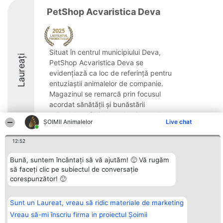
PetShop Acvaristica Deva
Situat în centrul municipiului Deva,
Laureați
PetShop Acvaristica Deva se
evidențiază ca loc de referință pentru
entuziaștii animalelor de companie.
Magazinul se remarcă prin focusul
acordat sănătății și bunăstării
animalelor, oferind o selecție vastă ...
ŞOIMII Animalelor
Live chat
8.2
12:52
Bună, suntem încântați să vă ajutăm! 🙂 Vă rugăm
Organizator Ranking
Plebiscyt
Contact
să faceți clic pe subiectul de conversație
BRIGHT SOLUTIONS BR SRL
Câștigătorii
Contact
corespunzător! 🙂
Aleea Timisul De Sus 2 Bl. A30
Lista Tuturor
Sc. A Et. 4 Ap. 13 Cod 061952
Laureaților
București
Reguli
Sunt un Laureat, vreau să ridic materiale de marketing
CUI 36737675
Statut
tel: +40 770 990 492
Politica de
Vreau să-mi înscriu firma in proiectul Șoimii
confidențialitate